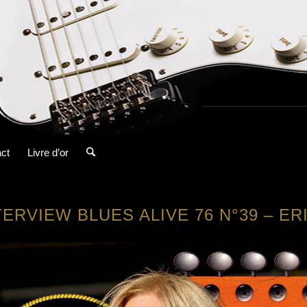
ct
Livre d’or
TERVIEW BLUES ALIVE 76 N°39 – ER