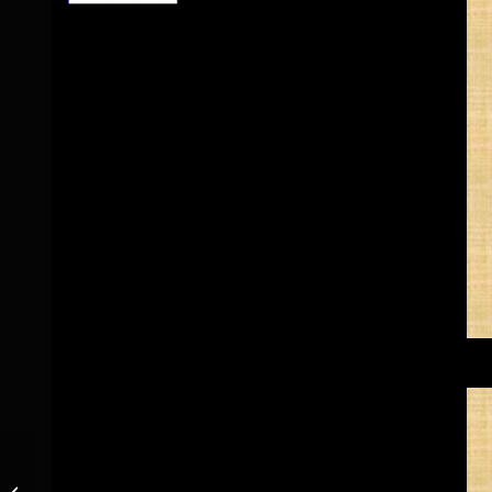
Blues Alive 76 n°37 – Eric Van Royen