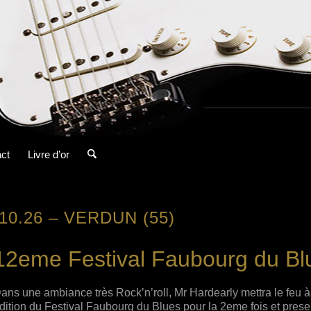
ct
Livre d’or
.10.26 – VERDUN (55)
12eme Festival Faubourg du Bl
ans une ambiance très Rock’n’roll, Mr Hardearly mettra le feu 
dition du Festival Faubourg du Blues pour la 2eme fois et pres