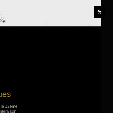
ues
à la 12eme
entera son