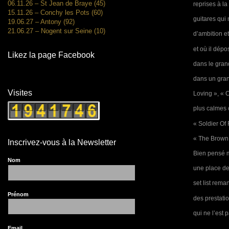
06.11.26 – St Jean de Braye (45)
reprises à l
15.11.26 – Conchy les Pots (60)
guitares qui 
19.06.27 – Antony (92)
21.06.27 – Nogent sur Seine (10)
d’ambition e
et où il dép
Likez la page Facebook
dans le gran
dans un gran
Visites
Loving », « C
plus calmes 
« Soldier Of
« The Brown 
Inscrivez-vous à la Newsletter
Bien pensé m
Nom
une place de 
set list rema
Prénom
des prestatio
qui ne l’est
Email