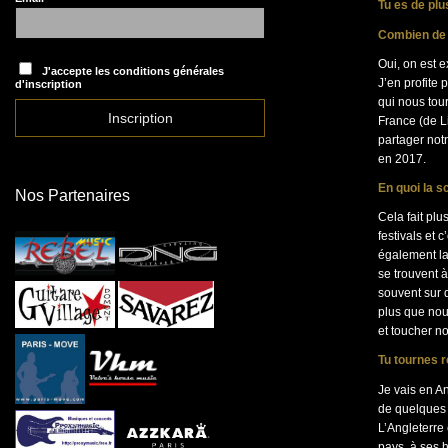
Tu es de plu
Combien de 
Oui, on est 
J'accepte les conditions générales
J’en profite
d'inscription
qui nous tou
France (de L
partager not
en 2017.
En quoi la s
Nos Partenaires
Cela fait pl
festivals et
également la
se trouvent à
souvent sur d
plus que nou
et toucher no
Tu tournes r
Je vais en A
de quelques 
L’Angleterre 
pays, à ses 