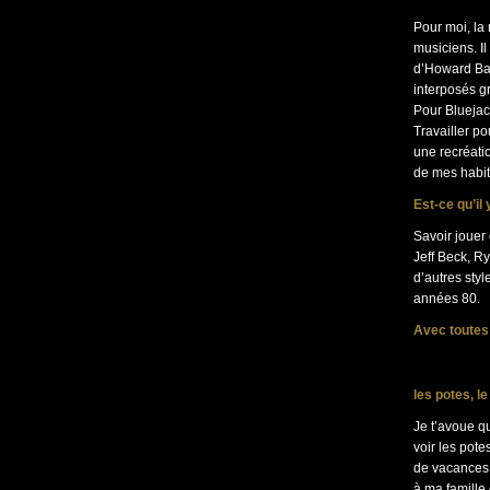
Pour moi, la
musiciens. Il
d’Howard Bak
interposés g
Pour Bluejac
Travailler p
une recréati
de mes habitu
Est-ce qu’il
Savoir jouer 
Jeff Beck, R
d’autres sty
années 80.
Avec toutes 
les potes, le
Je t’avoue qu
voir les pot
de vacances d
à ma famille 