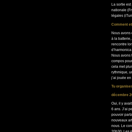
La sortie est
nationale (F
légales (iTu
Comment et a
Nous avons e
à la batterie
rencontre lor
d’harmonica s
Nous avons tr
compos pour 
cela met plus
rythmique, u
j’ai jouée en
Tu organise
décembre 201
Oui, il y ava
6 ans. J’ai p
pouvoir part
nouveaux art
nous. Le con
20h30. Les p