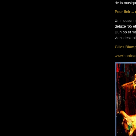
de la musique
Pour finir…
Un mot sur m
deluxe ’65 
Dunlop et ma
vient des doi
Gilles Blam
www.hardear