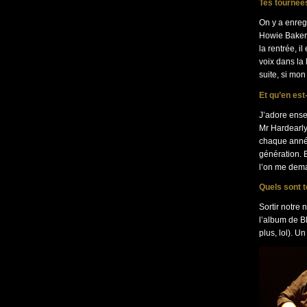
Tes tournées
On y a enreg
Howie Baker.
la rentrée, i
voix dans la 
suite, si mon
Et qu’en est
J’adore ensei
Mr Hardearly
chaque année
génération. 
l’on me dema
Quels sont t
Sortir notre
l’album de Bl
plus, lol). U