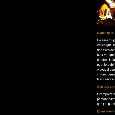
Quelle sera
Ce sera toujo
variés que s
des titres ac
(S.R.Vaughan,
d’autres inf
pour le publi
A vous d’appr
chroniqueurs 
Mais tout ce 
Que des com
Il comportera
personnelles.
que j’ai pu e
Quand doit-il