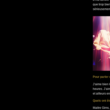
que trop bien
sérieusement
Pour parler 
J’aime bien l
heures. J’ai
et ailleurs e
Quels ont é
Maitre Gims, 