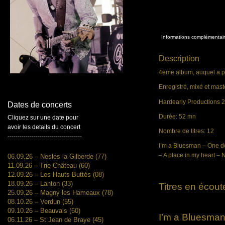
Informations complémentai
Description
4eme album, auquel a pa
Enregistré, mixé et mast
Hardearly Productions 
Dates de concerts
Durée: 52 mn
Cliquez sur une date pour
avoir les details du concert
Nombre de titres: 12
-------------------------------------
I’m a Bluesman – One des
– A place in my heart – 
06.09.26 – Nesles la Gilberde (77)
11.09.26 – Trie-Château (60)
12.09.26 – Les Hauts Buttés (08)
18.09.26 – Lanton (33)
Titres en écout
25.09.26 – Magny les Hameaux (78)
08.10.26 – Verdun (55)
09.10.26 – Beauvais (60)
I’m a Bluesma
06.11.26 – St Jean de Braye (45)