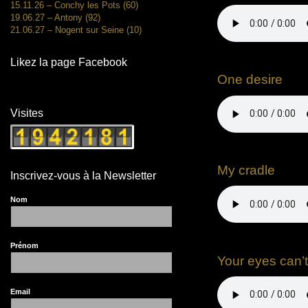
15.11.26 – Conchy les Pots (60)
19.06.27 – Antony (92)
21.06.27 – Nogent sur Seine (10)
Likez la page Facebook
One desire
Visites
My cradle
Inscrivez-vous à la Newsletter
Nom
Prénom
Your eyes can’
Email