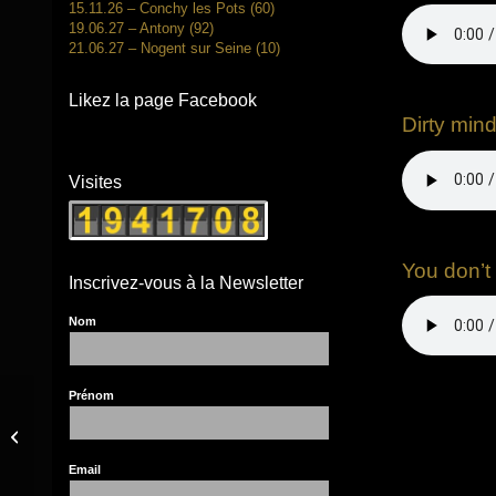
15.11.26 – Conchy les Pots (60)
19.06.27 – Antony (92)
21.06.27 – Nogent sur Seine (10)
Likez la page Facebook
Dirty min
Visites
You don’t
Inscrivez-vous à la Newsletter
Nom
Prénom
2010 – DVD Mr
Hardearly – Nuit du
Blues
Email