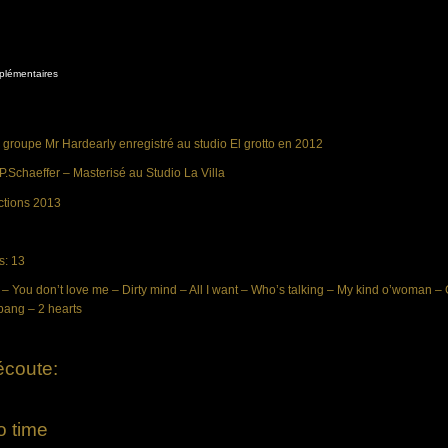
plémentaires
roupe Mr Hardearly enregistré au studio El grotto en 2012
P.Schaeffer – Masterisé au Studio La Villa
ctions 2013
s: 13
 – You don’t love me – Dirty mind – All I want – Who’s talking – My kind o’woman – 
bang – 2 hearts
écoute:
o time