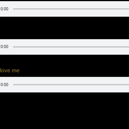
d
 love me