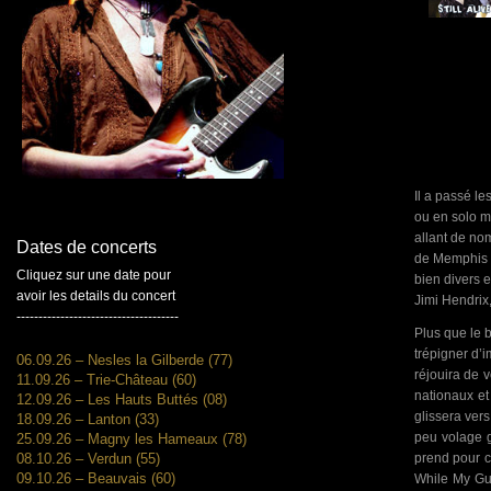
Il a passé le
ou en solo m
allant de no
Dates de concerts
de Memphis o
Cliquez sur une date pour
bien divers e
avoir les details du concert
Jimi Hendrix,
-------------------------------------
Plus que le b
trépigner d’
06.09.26 – Nesles la Gilberde (77)
réjouira de v
11.09.26 – Trie-Château (60)
nationaux et
12.09.26 – Les Hauts Buttés (08)
glissera ver
18.09.26 – Lanton (33)
peu volage g
25.09.26 – Magny les Hameaux (78)
prend pour c
08.10.26 – Verdun (55)
09.10.26 – Beauvais (60)
While My Gui