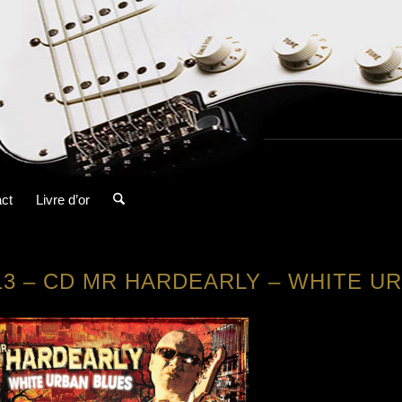
ct
Livre d’or
13 – CD MR HARDEARLY – WHITE U