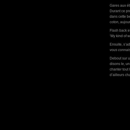
Gares aux éti
Durant ce pre
dans cette b
coton, aujour
Flash back et
‘My kind of w
Ensuite, s’a
vous connais
Debout sur un
disons le, un
chanter tout
d’ailleurs c