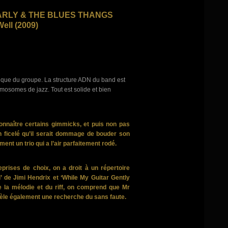
RLY & THE BLUES THANGS
Well (2009)
tique du groupe. La structure ADN du band est
osomes de jazz. Tout est solide et bien
onnaître certains gimmicks, et puis non pas
n ficelé qu’il serait dommage de bouder son
ment un trio qui a l’air parfaitement rodé.
prises de choix, on a droit à un répertoire
’ de Jimi Hendrix et ‘While My Guitar Gently
e la mélodie et du riff, on comprend que Mr
évèle également une recherche du sans faute.