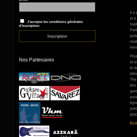
Il a
et à
J'accepte les conditions générales
bapt
d'inscription
Part
guit
réal
Hend
Plus
Nos Partenaires
et s
le f
étin
The 
des 
gard
pui
lign
préd
plac
Ecri