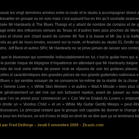
 passé les vingt dernières années entre la route et le studio à accompagner divers 
 travailler en groupe ou en solo mais c’est aujourd’hui en trio qu’il souhaite avanc
isée Mr Hardearly & The Blues Thangs et y allant de nombre de compos et de qu
agé entre des influences venues du Texas et d’autres bien plus proches de Mem
ares et révisé son chant avant de convier Mr Tee à la basse et Mr Jay à la batt
isés au gré de leurs envies, souvent sur la route, et finalisés au studio EL Grotto 
rix, Jeff Beck et autres SRV, Mr Hardearly ne se prive jamais de laisser ses cordes
 que le bluesman qui sommeille indiscutablement en lui, c’est le guitar hero qui a
i le puriste risque de trépigner d’impatience en attendant que Mr Hardearly daigne
ondu de rock voire même de power rock se réjouira de voir les guitares pleurer, 
celles si caractéristiques des grandes pièces de nos grands guitaristes nationaux 
Blues » qui semble essayer de se convaincre lui-même de la réalité de la chose p
« Gimme Love », « White Skin Women » et autres « Wait A Minute » bien plus r
e généralement un œil rivé sur son turbulent rejeton, avant de passer au vole
sque l’on se prend pour commencer un « Cos We’ve Ended As Lovers » emprunté
e droite un « Voodoo Child » et un « While My Guitar Gently Weeps » peut être
écesseurs. Le principal restant que le groupe soit capable de donner le change en
e pour les tricheurs, on est d’ores et déjà en droit de se dire que ça se terminera 
t par Fred Delforge – Jeudi 5 novembre 2009 – Zicazic.com