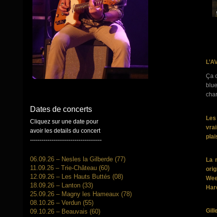
L’A
Ça c
blue
char
Dates de concerts
Les
Cliquez sur une date pour
vra
avoir les details du concert
plai
-------------------------------------
06.09.26 – Nesles la Gilberde (77)
La 
11.09.26 – Trie-Château (60)
orig
12.09.26 – Les Hauts Buttés (08)
Wee
18.09.26 – Lanton (33)
Hard
25.09.26 – Magny les Hameaux (78)
08.10.26 – Verdun (55)
Gil
09.10.26 – Beauvais (60)