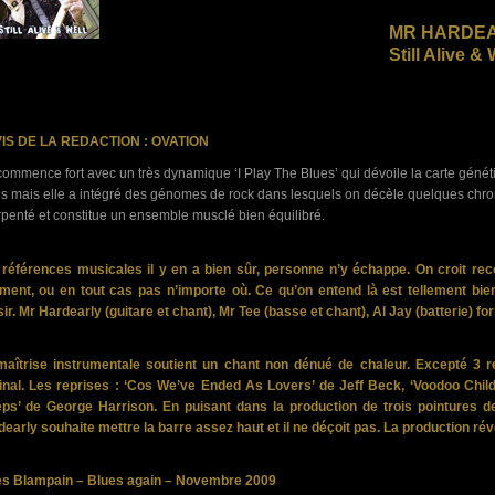
MR HARDEA
Still Alive & 
VIS DE LA REDACTION : OVATION
ommence fort avec un très dynamique ‘I Play The Blues’ qui dévoile la carte géné
s mais elle a intégré des génomes de rock dans lesquels on décèle quelques chrom
penté et constitue un ensemble musclé bien équilibré.
 références musicales il y en a bien sûr, personne n’y échappe. On croit rec
iment, ou en tout cas pas n’importe où. Ce qu’on entend là est tellement bie
sir. Mr Hardearly (guitare et chant), Mr Tee (basse et chant), Al Jay (batterie) for
maîtrise instrumentale soutient un chant non dénué de chaleur. Excepté 3 re
inal. Les reprises : ‘Cos We’ve Ended As Lovers’ de Jeff Beck, ‘Voodoo Child
ps’ de George Harrison. En puisant dans la production de trois pointures d
early souhaite mettre la barre assez haut et il ne déçoit pas. La production r
les Blampain – Blues again – Novembre 2009