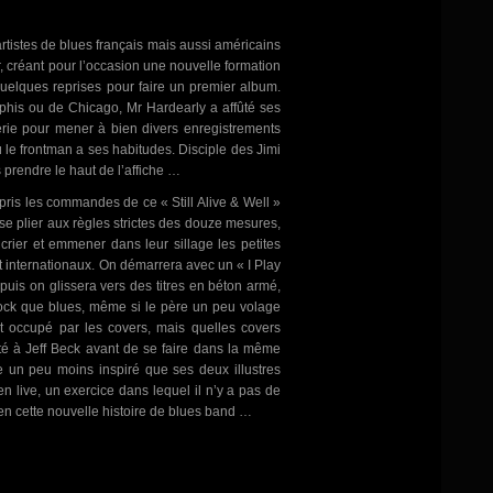
artistes de blues français mais aussi américains
er, créant pour l’occasion une nouvelle formation
elques reprises pour faire un premier album.
phis ou de Chicago, Mr Hardearly a affûté ses
erie pour mener à bien divers enregistrements
où le frontman a ses habitudes. Disciple des Jimi
 prendre le haut de l’affiche …
 pris les commandes de ce « Still Alive & Well »
 se plier aux règles strictes des douze mesures,
crier et emmener dans leur sillage les petites
et internationaux. On démarrera avec un « I Play
uis on glissera vers des titres en béton armé,
ock que blues, même si le père un peu volage
t occupé par les covers, mais quelles covers
 à Jeff Beck avant de se faire dans la même
 un peu moins inspiré que ses deux illustres
 live, un exercice dans lequel il n’y a pas de
bien cette nouvelle histoire de blues band …