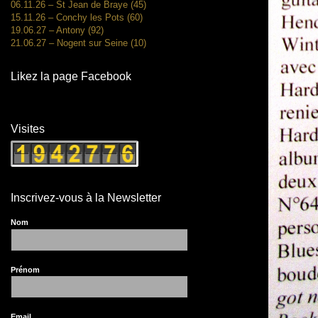
06.11.26 – St Jean de Braye (45)
15.11.26 – Conchy les Pots (60)
19.06.27 – Antony (92)
21.06.27 – Nogent sur Seine (10)
Likez la page Facebook
Visites
Inscrivez-vous à la Newsletter
Nom
Prénom
Email