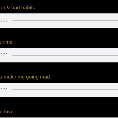
on & bad habits
o time
ou make me going mad
or love