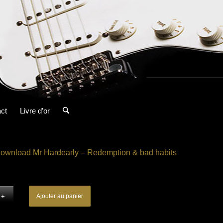
ct
Livre d’or
ownload Mr Hardearly – Redemption & bad habits
Ajouter au panier