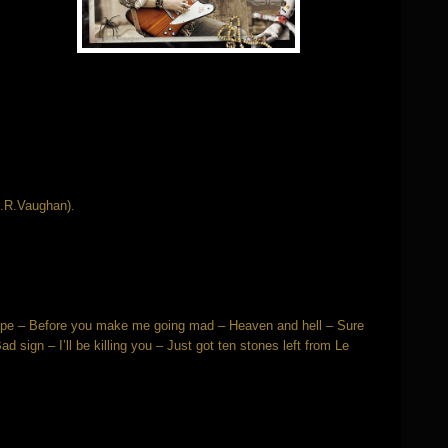
S.R.Vaughan).
trope – Before you make me going mad – Heaven and hell – Sure
d sign – I’ll be killing you – Just got ten stones left from Le