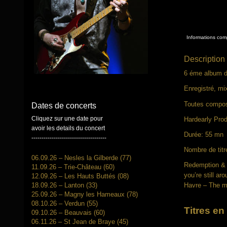
Informations com
Description
6 éme album du
Enregistré, mi
Toutes composi
Dates de concerts
Cliquez sur une date pour
Hardearly Pro
avoir les details du concert
Durée: 55 mn
-------------------------------------
Nombre de titr
06.09.26 – Nesles la Gilberde (77)
Redemption & b
11.09.26 – Trie-Château (60)
you’re still ar
12.09.26 – Les Hauts Buttés (08)
18.09.26 – Lanton (33)
Havre – The m
25.09.26 – Magny les Hameaux (78)
08.10.26 – Verdun (55)
Titres en
09.10.26 – Beauvais (60)
06.11.26 – St Jean de Braye (45)