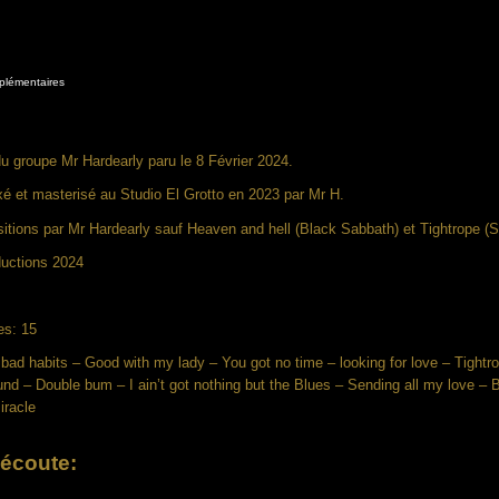
plémentaires
 groupe Mr Hardearly paru le 8 Février 2024.
xé et masterisé au
Studio El Grotto
en 2023 par Mr H.
tions par Mr Hardearly sauf Heaven and hell (Black Sabbath) et Tightrope (
ductions 2024
es: 15
ad habits – Good with my lady – You got no time – looking for love – Tigh
ound – Double bum – I ain’t got nothing but the Blues – Sending all my love – Ba
iracle
 écoute: