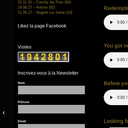
15.11.26 – Conchy les Pots (60)
19.06.27 – Antony (92)
Redempti
21.06.27 – Nogent sur Seine (10)
Likez la page Facebook
You got n
Visites
Inscrivez-vous à la Newsletter
Before y
Nom
Prénom
2024 – CD Mr Hardearly
– Redemption & bad
habits
Looking f
Email