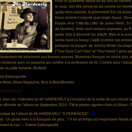
Pour ce quatrième album en dix ans de carrièr
le coup. Son titre sonne en soi comme un manife
guitar-hero assumé, le prénommé Éric (là aussi, i
blues comme n’importe quel Anglo-Saxon. Deux c
Purple, et le “Little By Little” de Junior Wells.
de Hendrix), reste neuf compos originales, au fil
guitar licks à décorner les bœufs. Mais si la pui
scorie hard ou heavy. Capté (comme ses prédéces
pédigree du bougre: de Johnny Winter (la plage 
(“Your Eyes Can’t See” et “Your Home”) ainsi que
ifestement été biberonné aux bonnes sources. Bluesman français ne sonne plu
e évidence avec un panache qui confine à la profession de foi. Comme pour l’adoub
e de sa patte fumante. Bluffant!
ick Dallongeville
is-Move
,
Blues Magazine
, Illico & BluesBoarder
::::::::::::::::::::::::::
re, bien sûr, l’interview de Mr HARDEARLY à l’occasion de la sortie de son nouvel a
ie officielle de l’album en Septembre 2018. ITW et photos signées Alain AJ-Blues. I
onique de l’album de Mr HARDEARLY “X-PERIENCED”:
ICI
ait: “Un guitar hero à la française de plus…? Il fut un temps où l’expression faisa
ément le cas.” – Patrick Dallongeville