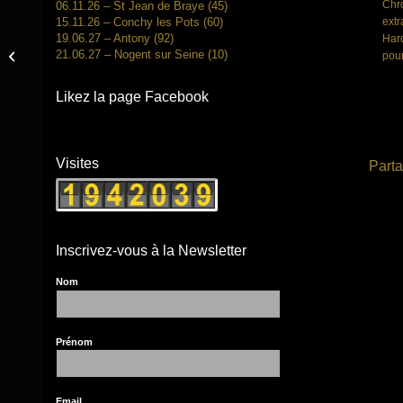
Chr
06.11.26 – St Jean de Braye (45)
extr
15.11.26 – Conchy les Pots (60)
19.06.27 – Antony (92)
Hard
21.06.27 – Nogent sur Seine (10)
Zicazic – Fred Delforge – Juin 2018
pour
Likez la page Facebook
Visites
Parta
Inscrivez-vous à la Newsletter
Nom
Prénom
Email