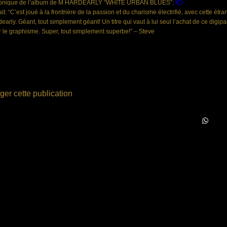
onique de l’album de M HARDEARLY “WHITE URBAN BLUES”:
ICI
ait: “C’est joué à la frontrière de la passion et du charisme électrifié, avec cette 
early. Géant, tout simplement géant! Un titre qui vaut à lui seul l’achat de ce digi
 le graphisme. Super, tout simplement superbe!” – Steve
ger cette publication