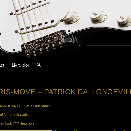
ct
Livre d’or
RIS-MOVE – PATRICK DALLONGEVILL
HARDEARLY – I’m a Bluesman
l Music / Socadisc
s-Rock **** tres bon