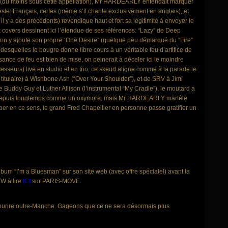
e (du moins sous cette appellation), Mr HARDEARLY entendait marquer
ste: Français, certes (même s’il chante exclusivement en anglais), et
l y a des précédents) revendique haut et fort sa légitimité à envoyer le
overs dessinent ici l’étendue de ses références: “Lazy” de Deep
 Si l’on y ajoute son propre “One Desire” (quelque peu démarqué du “Fire”
 desquelles le bougre donne libre cours à un véritable feu d’artifice de
ssance de feu est bien de mise, on peinerait à déceler ici le moindre
seurs) live en studio et en trio, ce skeud aligne comme à la parade le
titulaire) à Wishbone Ash (“Over Your Shoulder”), et de SRV à Jimi
 Buddy Guy et Luther Allison (l’instrumental “My Cradle”), le moutard a
s depuis longtemps comme un oxymore, mais Mr HARDEARLY martèle
er en ce sens, le grand Fred Chapellier en personne passe gratifier un
lbum “I’m a Bluesman” sur son site web (avec offre spéciale!) avant la
TW à lire
ICI
sur PARIS-MOVE.
it sourire outre-Manche. Gageons que ce ne sera désormais plus