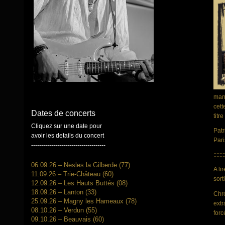
man
cett
Dates de concerts
titr
Cliquez sur une date pour
Patr
avoir les details du concert
Par
-------------------------------------
:::::::
06.09.26 – Nesles la Gilberde (77)
A li
11.09.26 – Trie-Château (60)
sort
12.09.26 – Les Hauts Buttés (08)
18.09.26 – Lanton (33)
Chr
25.09.26 – Magny les Hameaux (78)
extr
08.10.26 – Verdun (55)
forc
09.10.26 – Beauvais (60)