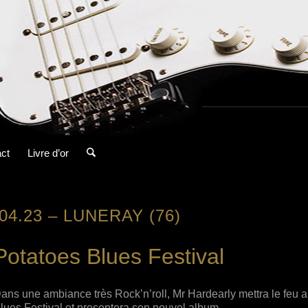
ct
Livre d’or
.04.23 – LUNERAY (76)
Potatoes Blues Festival
ans une ambiance très Rock’n’roll, Mr Hardearly mettra le feu 
lues Festival et presentera son nouvel album.