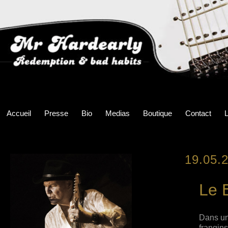
Accueil
Presse
Bio
Medias
Boutique
Contact
L
19.05.
Le B
Dans une
frangins