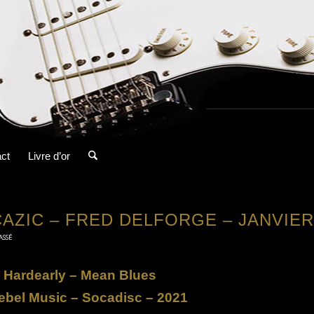
ct
Livre d’or
CAZIC – FRED DELFORGE – JANVIER
ASSÉ
 Hardearly – Mean Blues
ebel Music – Socadisc – 2021