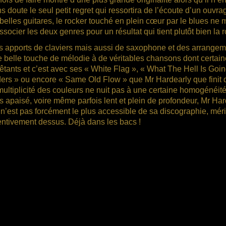
s doute le seul petit regret qui ressortira de l’écoute d’un ouvr
belles guitares, le rocker touché en plein cœur par le blues n
ssocier les deux genres pour un résultat qui tient plutôt bien la r
 apports de claviers mais aussi de saxophone et des arrangeme
 belle touche de mélodie à de véritables chansons dont certain
êtants et c’est avec ses « White Flag », « What The Hell Is Goi
ers » ou encore « Same Old Flow » que Mr Hardearly que finit 
multiplicité des couleurs ne nuit pas à une certaine homogénéité.
s apaisé, voire même parfois lent et plein de profondeur, Mr Har
l n’est pas forcément le plus accessible de sa discographie, m
entivement dessus. Déjà dans les bacs !