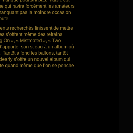
age qui ravira forcément les amateurs
e manquant pas la moindre occasion
oute.
nts recherchés finissent de mettre
es s’offrent même des refrains
ng On », « Mistreated », « Two
d’apporter son sceau à un album où
 Tantôt à fond les ballons, tantôt
dearly s’offre un nouvel album qui,
érite quand même que l’on se penche