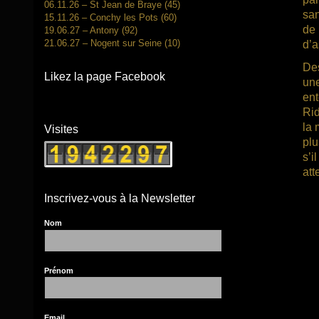
06.11.26 – St Jean de Braye (45)
san
15.11.26 – Conchy les Pots (60)
de 
19.06.27 – Antony (92)
21.06.27 – Nogent sur Seine (10)
d’a
Des
Likez la page Facebook
une
ent
Rid
la 
Visites
plu
s’i
att
Inscrivez-vous à la Newsletter
Nom
Prénom
Email