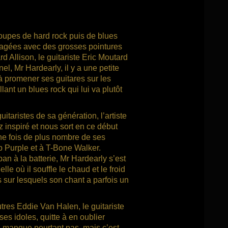
oupes de hard rock puis de blues
tagées avec des grosses pointures
Allison, le guitariste Eric Moutard
l, Mr Hardearly, il y a une petite
à promener ses guitares sur les
lant un blues rock qui lui va plutôt
taristes de sa génération, l’artiste
 inspiré et nous sort en ce début
une fois de plus nombre de ses
 Purple et à T-Bone Walker.
 à la batterie, Mr Hardearly s’est
le où il souffle le chaud et le froid
 sur lesquels son chant a parfois un
tres Eddie Van Halen, le guitariste
ses idoles, quitte à en oublier
en manque pourtant pas, mais c’est