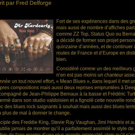
rit par Fred Delforge
Fort de ses expériences dans des gr
mais aussi de nombre d’affiches par
comme ZZ Top, Status Quo ou Bernard 
a décidé de former son projet personne
quinzaine d’années, et de continuer 
routes de France et d’Europe en distil
bien.
Considéré comme un des meilleurs gui
n’en est pas moins un chanteur assez
nnée un tout nouvel effort, « Mean Blues », dans lequel il met 
pres compositions mais aussi deux reprises empruntées à Deep
ompagné de Jean-Philippe Bernaux à la basse et Frédéric Turban
ermé dans son studio valdoisien et a fignolé cette nouvelle rondel
c des blues rock saignants à souhait mais aussi des blues lents
 plus de mal à donner le change.
ciple des Freddie King, Stevie Ray Vaughan, Jimi Hendrix et au
ublie jamais de montrer qu’il a parfaitement assimilé le style de 
fois de faire montre d’une plus grande originalité alors qu’il n’