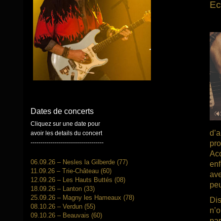
Ec
Dates de concerts
Cliquez sur une date pour
d’a
avoir les details du concert
-------------------------------------
pro
Acc
06.09.26 – Nesles la Gilberde (77)
enf
11.09.26 – Trie-Château (60)
ave
12.09.26 – Les Hauts Buttés (08)
peu
18.09.26 – Lanton (33)
25.09.26 – Magny les Hameaux (78)
Dis
08.10.26 – Verdun (55)
n’o
09.10.26 – Beauvais (60)
par