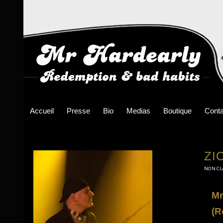
Accueil
Presse
Bio
Medias
Boutique
Conta
ZI
NON CL
Mr
(R