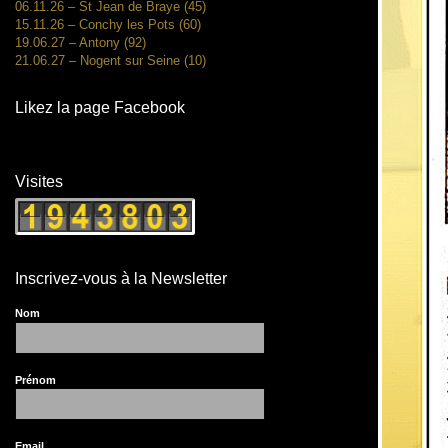
06.11.26 – St Jean de Braye (45)
15.11.26 – Conchy les Pots (60)
19.06.27 – Antony (92)
21.06.27 – Nogent sur Seine (10)
Likez la page Facebook
Visites
Inscrivez-vous à la Newsletter
Nom
Prénom
Email