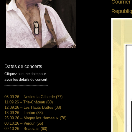
Courrier
Republi
Dates de concerts
Cliquez sur une date pour
avoir les details du concert
-------------------------------------
06.09.26 – Nesles la Gilberde (77)
11.09.26 – Trie-Château (60)
12.09.26 – Les Hauts Buttés (08)
18.09.26 – Lanton (33)
25.09.26 – Magny les Hameaux (78)
08.10.26 – Verdun (55)
09.10.26 – Beauvais (60)