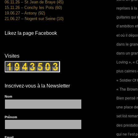
06.11.26 – St Jean de Braye (45)
15.11.26 – Conchy les Pots (60)
reprises à l
19.06.27 – Antony (92)
guitares qui 
21.06.27 – Nogent sur Seine (10)
d’ambition e
Likez la page Facebook
et où il dép
dans le gran
dans un gran
Visites
Loving », « C
plus calmes 
« Soldier Of
Inscrivez-vous à la Newsletter
« The Brown 
Nom
Bien pensé m
une place de 
set list rema
Prénom
des prestatio
qui ne l’est
Email