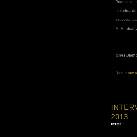
Pour cet enr
moindres dét
est accompag
Mr Hardearly 
Gilles Blam
Retour aux a
INTER
2013
PRESSE