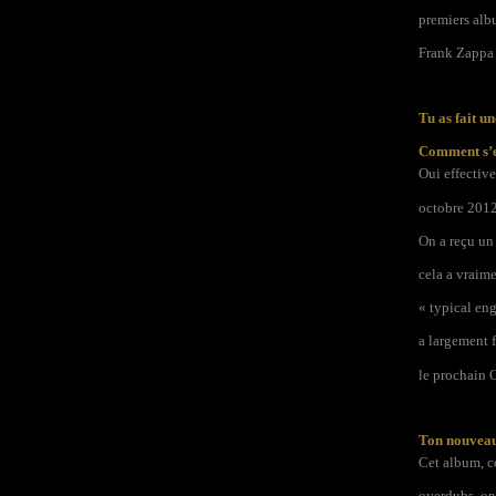
premiers alb
Frank Zappa (
Tu as fait un
Comment s’es
Oui effectiv
octobre 2012
On a reçu un 
cela a vraime
« typical en
a largement f
le prochain 
Ton nouvea
Cet album, co
overdubs, on 