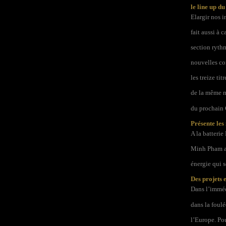
le line up d
Elargir nos i
fait aussi à
section rythm
nouvelles co
les treize ti
de la même ma
du prochain
Présente le
A la batteri
Minh Pham aux
énergie qui s
Des projets 
Dans l’imméd
dans la foulé
l’Europe. Pou