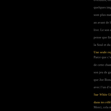
quelques impr
sont plus ma
an avant de l
live. Le son 
pense que fi
la Soul et du
Une seule re
Parce que c’e
de cette chan
son jeu de gu
que Joe Bona
avec l’un d’e
Sur
White U
dans tes réf
Merci, cela m