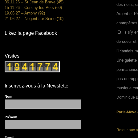
06.11.26 – St Jean de Braye (45)
des noirs, e
15.11.26 – Conchy les Pots (60)
19.06.27 – Antony (92)
Argent et Pr
21.06.27 – Nogent sur Seine (10)
champêtres 
Et ils s’y 
Likez la page Facebook
de sueur et
l’Irlandais 
Visites
Une galette 
permanence 
pas de rapp
Inscrivez-vous à la Newsletter
musique com
Nom
Dominique B
Paris-Move
Prénom
Retour aux a
Email