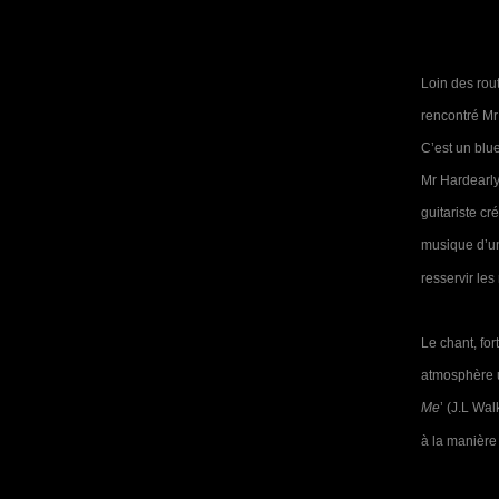
Loin des rou
rencontré Mr 
C’est un blu
Mr Hardearly
guitariste cr
musique d’un
resservir les
Le chant, for
atmosphère ur
Me
’ (J.L Wa
à la manière