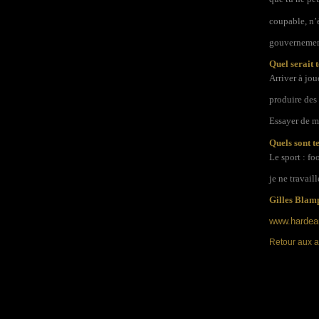
coupable, n’
gouvernement
Quel serait t
Arriver à jou
produire des 
Essayer de me
Quels sont t
Le sport : fo
je ne travail
Gilles Blam
www.hardea
Retour aux a