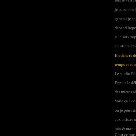
fois je vais 
je passe des 
général je co
dépend largem
si je suis tr
équilibre émo
En dehors de
temps et com
Le studio El 
Depuis le déb
des micros a
Voilà ça a c
où je pouvais
aux artistes
mix & master
C’est ce que 