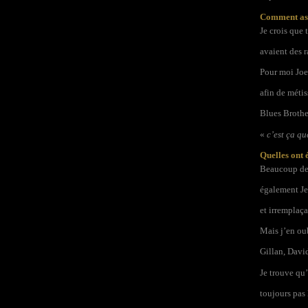
Comment as-t
Je crois que 
avaient des r
Pour moi Joe 
afin de métis
Blues Brother
«
c’est ça qu
Quelles ont 
Beaucoup de 
également Je
et irremplaça
Mais j’en ou
Gillan, Davi
Je trouve qu’
toujours pas 