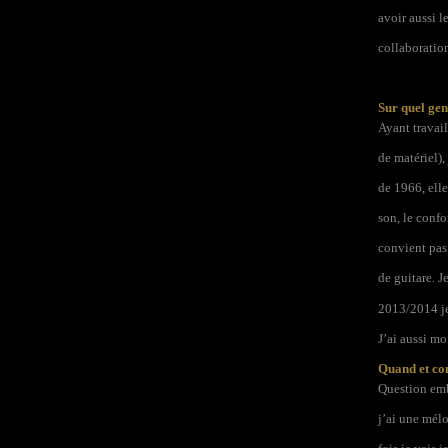
avoir aussi l
collaboration
Sur quel gen
Ayant travail
de matériel),
de 1966, elle
son, le confo
convient pas
de guitare. J
2013/2014 je 
J’ai aussi m
Quand et co
Question emba
j’ai une mélo