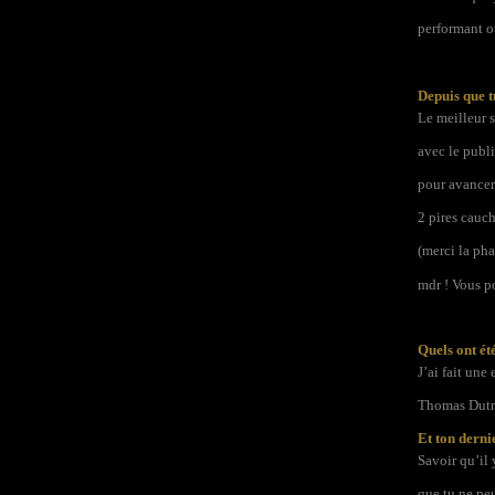
performant où
Depuis que t
Le meilleur s
avec le publi
pour avancer.
2 pires cauch
(merci la pha
mdr ! Vous po
Quels ont ét
J’ai fait une
Thomas Dutro
Et ton derni
Savoir qu’il 
que tu ne peu