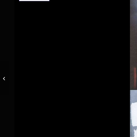
G.Blampain – Blues Again – Juin
2013