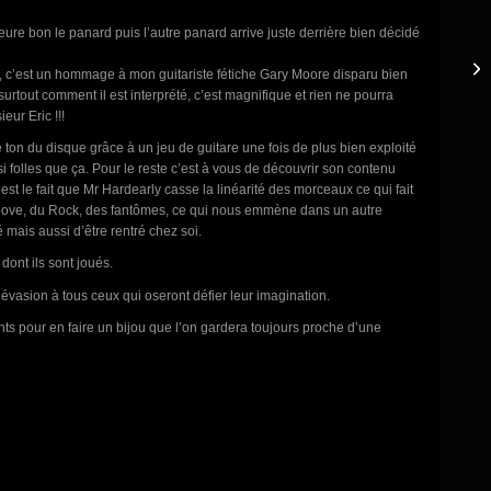
eure bon le panard puis l’autre panard arrive juste derrière bien décidé
Fr
à, c’est un hommage à mon guitariste fétiche Gary Moore disparu bien
20
t surtout comment il est interprété, c’est magnifique et rien ne pourra
eur Eric !!!
 ton du disque grâce à un jeu de guitare une fois de plus bien exploité
 folles que ça. Pour le reste c’est à vous de découvrir son contenu
est le fait que Mr Hardearly casse la linéarité des morceaux ce qui fait
 Groove, du Rock, des fantômes, ce qui nous emmène dans un autre
mais aussi d’être rentré chez soi.
ont ils sont joués.
’évasion à tous ceux qui oseront défier leur imagination.
ts pour en faire un bijou que l’on gardera toujours proche d’une