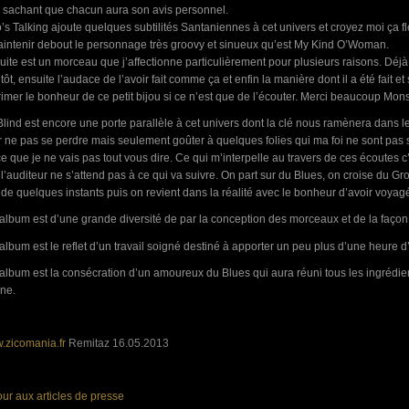
 sachant que chacun aura son avis personnel.
s Talking ajoute quelques subtilités Santaniennes à cet univers et croyez moi ça fl
intenir debout le personnage très groovy et sinueux qu’est My Kind O’Woman.
uite est un morceau que j’affectionne particulièrement pour plusieurs raisons. Déj
 tôt, ensuite l’audace de l’avoir fait comme ça et enfin la manière dont il a été fait e
imer le bonheur de ce petit bijou si ce n’est que de l’écouter. Merci beaucoup Monsi
Blind est encore une porte parallèle à cet univers dont la clé nous ramènera dans le
 ne pas se perdre mais seulement goûter à quelques folies qui ma foi ne sont pas si
e que je ne vais pas tout vous dire. Ce qui m’interpelle au travers de ces écoutes c’
l’auditeur ne s’attend pas à ce qui va suivre. On part sur du Blues, on croise du
e quelques instants puis on revient dans la réalité avec le bonheur d’avoir voyagé 
album est d’une grande diversité de par la conception des morceaux et de la façon d
album est le reflet d’un travail soigné destiné à apporter un peu plus d’une heure d
album est la consécration d’un amoureux du Blues qui aura réuni tous les ingrédien
ine.
.zicomania.fr
Remitaz 16.05.2013
ur aux articles de presse