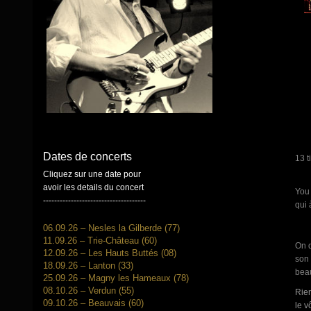
Dates de concerts
13 t
Cliquez sur une date pour
avoir les details du concert
You 
-------------------------------------
qui 
06.09.26 – Nesles la Gilberde (77)
11.09.26 – Trie-Château (60)
On d
12.09.26 – Les Hauts Buttés (08)
son 
18.09.26 – Lanton (33)
beau
25.09.26 – Magny les Hameaux (78)
08.10.26 – Verdun (55)
Rien
09.10.26 – Beauvais (60)
le v