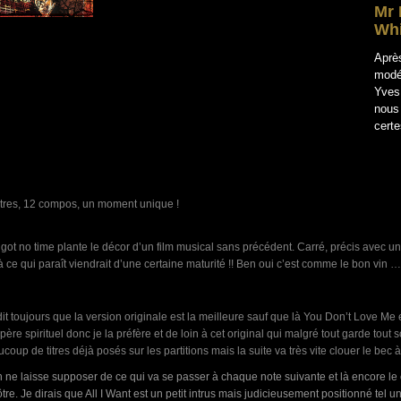
Mr 
Whi
Après
modér
Yves 
nous 
cert
itres, 12 compos, un moment unique !
got no time plante le décor d’un film musical sans précédent. Carré, précis avec u
à ce qui paraît viendrait d’une certaine maturité !! Ben oui c’est comme le bon vin …
it toujours que la version originale est la meilleure sauf que là You Don’t Love Me 
père spirituel donc je la préfère et de loin à cet original qui malgré tout garde to
coup de titres déjà posés sur les partitions mais la suite va très vite clouer le be
 ne laisse supposer de ce qui va se passer à chaque note suivante et là encore le c
ôtre. Je dirais que All I Want est un petit intrus mais judicieusement positionné tel 