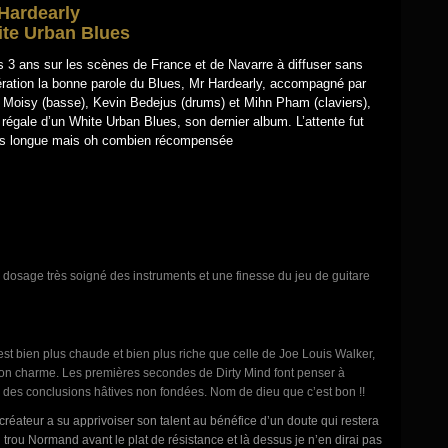
Hardearly
te Urban Blues
 3 ans sur les scènes de France et de Navarre à diffuser sans
ation la bonne parole du Blues, Mr Hardearly, accompagné par
Moisy (basse), Kevin Bedejus (drums) et Mihn Pham (claviers),
régale d’un White Urban Blues, son dernier album. L’attente fut
es longue mais oh combien récompensée
n dosage très soigné des instruments et une finesse du jeu de guitare
est bien plus chaude et bien plus riche que celle de Joe Louis Walker,
ut son charme. Les premières secondes de Dirty Mind font penser à
c à des conclusions hâtives non fondées. Nom de dieu que c’est bon !!
réateur a su apprivoiser son talent au bénéfice d’un doute qui restera
un trou Normand avant le plat de résistance et là dessus je n’en dirai pas