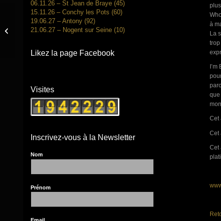
06.11.26 – St Jean de Braye (45)
plus
15.11.26 – Conchy les Pots (60)
Who’
19.06.27 – Antony (92)
à ma
21.06.27 – Nogent sur Seine (10)
A.Betton – Paris Move – Mars 2012
La s
trop
expr
Likez la page Facebook
I’m 
pour
parc
Visites
que 
mond
Cet 
Cet 
Inscrivez-vous à la Newsletter
Cet 
Nom
plat
www
Prénom
Reto
Email