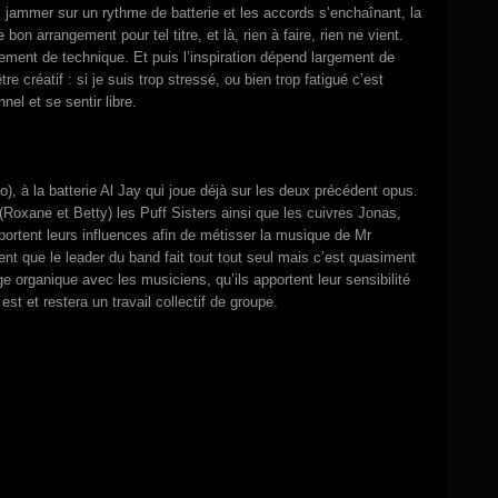
s jammer sur un rythme de batterie et les accords s’enchaînant, la
on arrangement pour tel titre, et là, rien à faire, rien ne vient.
ement de technique. Et puis l’inspiration dépend largement de
e créatif : si je suis trop stressé, ou bien trop fatigué c’est
nel et se sentir libre.
, à la batterie Al Jay qui joue déjà sur les deux précédent opus.
 (Roxane et Betty) les Puff Sisters ainsi que les cuivres Jonas,
pportent leurs influences afin de métisser la musique de Mr
nt que le leader du band fait tout tout seul mais c’est quasiment
e organique avec les musiciens, qu’ils apportent leur sensibilité
t et restera un travail collectif de groupe.