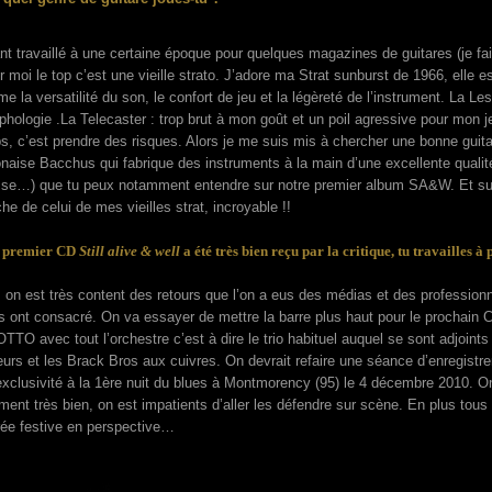
t travaillé à une certaine époque pour quelques magazines de guitares (je fais
 moi le top c’est une vieille strato. J’adore ma Strat sunburst de 1966, elle e
me la versatilité du son, le confort de jeu et la légèreté de l’instrument. La 
hologie .La Telecaster : trop brut à mon goût et un poil agressive pour mon je
s, c’est prendre des risques. Alors je me suis mis à chercher une bonne guit
onaise Bacchus qui fabrique des instruments à la main d’une excellente quali
sse…) que tu peux notamment entendre sur notre premier album SA&W. Et sur l
he de celui de mes vieilles strat, incroyable !!
 premier CD
Still alive & well
a été très bien reçu par la critique, tu travailles à
 on est très content des retours que l’on a eus des médias et des professionne
 ont consacré. On va essayer de mettre la barre plus haut pour le prochain C
TO avec tout l’orchestre c’est à dire le trio habituel auquel se sont adjoin
rs et les Brack Bros aux cuivres. On devrait refaire une séance d’enregistreme
exclusivité à la 1ère nuit du blues à Montmorency (95) le 4 décembre 2010. On
ment très bien, on est impatients d’aller les défendre sur scène. En plus tou
rée festive en perspective…