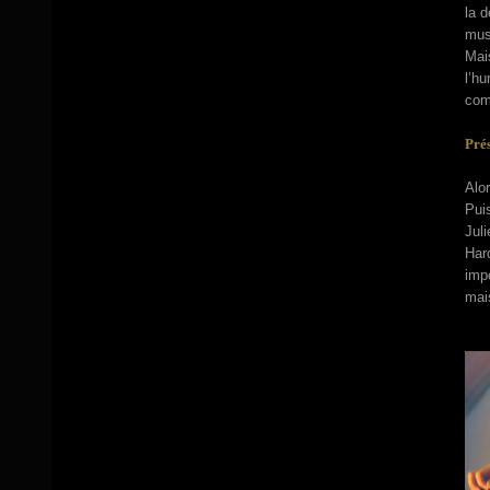
la d
musi
Mai
l’hu
comp
Prés
Alor
Puis
Juli
Hard
impo
mais