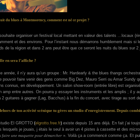
uit du blues à Montmorency, comment est né ce projet ?
ouhaite organiser un festival local mettant en valeur des talents …locaux (rir
amment et des environs. Pour l’instant nous démarrons humblement mais si le p
s de la région et dans 2 ans peut être que ce seront les nuits du blues sur 
le en sera l’affiche ?
e année, il n’y aura qu’un groupe : Mr. Hardearly & the blues thangs orchestr
e pouvoir faire venir des gens comme Big Dez, Mauro Serri ou Amar Sundy qui 
ns connus, en développement. Un salon show-room (entrée libre) est organisé
 amp entre autres. On pourra y essayer les instruments et les amplis ; il y au
 2 guitares à gagner (Lag, Bacchus) à la fin du concert, avec tirage au sort de
ehors de ton activité scénique tu gères un studio d’enregistrement. Depuis comb
studio El GROTTO
(
elgrotto.free.fr
)
existe depuis 15 ans déjà. En fait j’ai touj
 lesquels je jouais, j étais le seul à avoir un 4 pistes à cassette et des mi
 faire une maquette pour démarcher
». Voilà ça a commencé comme ça. Et puis 