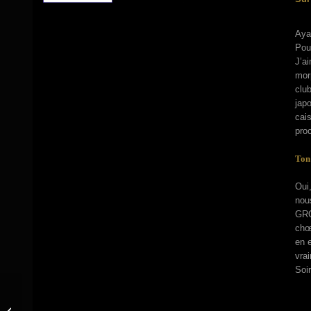
Ayan
Pour
J’ai
morp
club
jap
cai
proc
Ton
Oui,
nous
GROT
chœu
en 
vrai
Soi
Frankie Bluesy Pfeiffer- Blues mag –