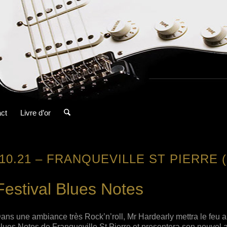
ct
Livre d’or
.10.21 – FRANQUEVILLE ST PIERRE (
Festival Blues Notes
ans une ambiance très Rock’n’roll, Mr Hardearly mettra le feu a
lues Notes de Franqueville St Pierre et presentera son nouvel 