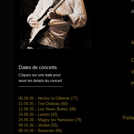
A
A
C
Dates de concerts
V
Cliquez sur une date pour
avoir les details du concert
P
-------------------------------------
06.09.26 – Nesles la Gilberde (77)
11.09.26 – Trie-Château (60)
12.09.26 – Les Hauts Buttés (08)
18.09.26 – Lanton (33)
Parta
25.09.26 – Magny les Hameaux (78)
08.10.26 – Verdun (55)
09.10.26 – Beauvais (60)