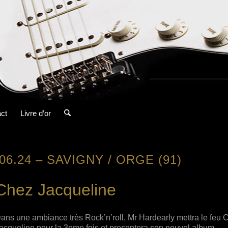
ct
Livre d’or
.06.24 – SAVIGNY / ORGE (91)
Chez Jacqueline
ans une ambiance très Rock’n’roll, Mr Hardearly mettra le feu 
acqueline pour la 3eme fois et presentera son nouvel album.