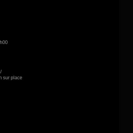
3h00
/
n sur place