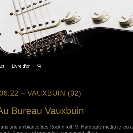
ct
Livre d’or
.06.22 – VAUXBUIN (02)
Au Bureau Vauxbuin
ans une ambiance très Rock’n’roll, Mr Hardearly mettra le feu 
our la 1ere fois et presentera son nouvel album.