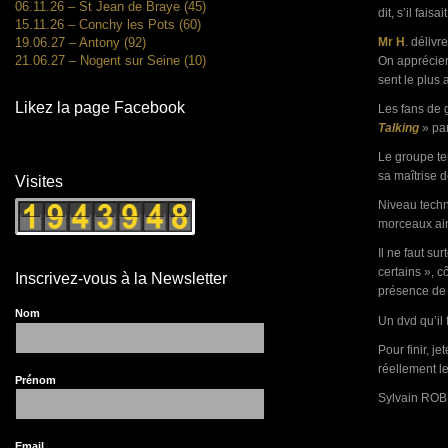
06.11.26 – St Jean de Braye (45)
dit, s’il fai
15.11.26 – Conchy les Pots (60)
Mr H
. délivr
19.06.27 – Antony (92)
21.06.27 – Nogent sur Seine (10)
On apprécier
sent le plus 
Likez la page Facebook
Les fans de g
Talking
» pa
Le groupe te
sa maîtrise 
Visites
Niveau techn
morceaux ain
Il ne faut su
certains », c
Inscrivez-vous à la Newsletter
présence de t
Nom
Un dvd qu’il 
Pour finir, j
réellement le
Prénom
Sylvain RO
Email