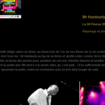
Mr Hardearly
Le 04 Février 20
Reportage et ph
rsité oblige, place au blues, au blues-rock de l’un de nos ténors de la six cordes
 don’t love me’, Mr Hardearly au top de sa forme et ‘gonflé à bloc comme Jimi à W
rite, en tenue des grands jours, pantalon de cuir noir, chemise blanche et lunettes 
ant au public des riffs dont il a le secret. Allez, go, c’est parti…! Il lui suffit ensuit
 dynamiser le public, entrer en communion avec lui et le faire bouger de suite.