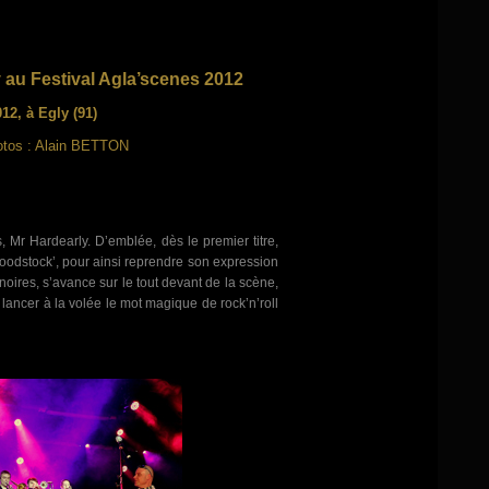
 au Festival Agla’scenes 2012
12, à Egly (91)
otos : Alain BETTON
, Mr Hardearly. D’emblée, dès le premier titre,
oodstock’, pour ainsi reprendre son expression
noires, s’avance sur le tout devant de la scène,
e de lancer à la volée le mot magique de rock’n’roll