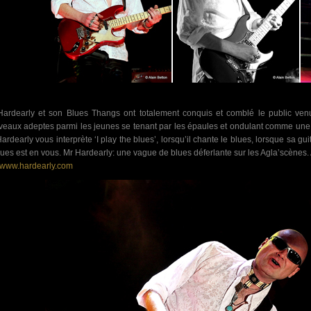
ardearly et son Blues Thangs ont totalement conquis et comblé le public venu
eaux adeptes parmi les jeunes se tenant par les épaules et ondulant comme une v
ardearly vous interprète ‘I play the blues’, lorsqu’il chante le blues, lorsque sa gui
lues est en vous. Mr Hardearly: une vague de blues déferlante sur les Agla’scènes.
www.hardearly.com