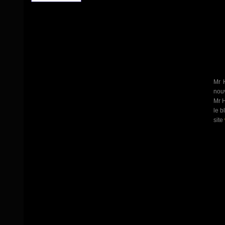
Mr H
nouv
Mr H
le b
site